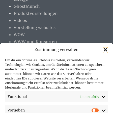
GhostMunch
Produktvorstellungen
Videos
Vorstellung websites
WOW
WWW und Konsorten
Zustimmung verwalten
Um dir ein optimales Erlebnis zu bieten, verwenden wir
Technologien wie Cookies, um Geräteinformationen zu speichern
und/oder darauf zuzugreifen. Wenn du diesen Technologien
PARTNER (LINKS)
zustimmst, können wir Daten wie das Surfverhalten oder
eindeutige IDs auf dieser Website verarbeiten. Wenn du deine
Hofer Technik GmbH
Zustimmung nicht erteilst oder zurückziehst, können bestimmte
Merkmale und Funktionen beeinträchtigt werden.
Hofer Techniks Shop
Funktional
Immer aktiv
Sonne und Erde
Vorlieben