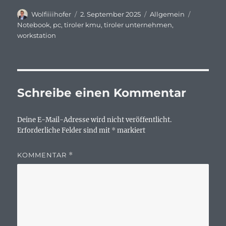
Autor
Veröffentlicht
Kategorien
Schlagwö
Wolfiiiihofer
2. September 2025
Allgemein
am
Notebook
,
pc
,
tiroler kmu
,
tiroler unternehmen
,
workstation
Schreibe einen Kommentar
Deine E-Mail-Adresse wird nicht veröffentlicht.
Erforderliche Felder sind mit
*
markiert
KOMMENTAR
*