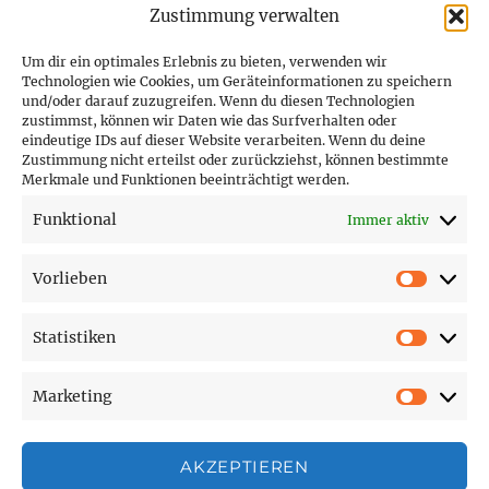
Zustimmung verwalten
Um dir ein optimales Erlebnis zu bieten, verwenden wir
Technologien wie Cookies, um Geräteinformationen zu speichern
und/oder darauf zuzugreifen. Wenn du diesen Technologien
PARTNER (LINKS)
zustimmst, können wir Daten wie das Surfverhalten oder
eindeutige IDs auf dieser Website verarbeiten. Wenn du deine
Hofer Technik GmbH
Zustimmung nicht erteilst oder zurückziehst, können bestimmte
Merkmale und Funktionen beeinträchtigt werden.
Hofer Techniks Shop
Funktional
Immer aktiv
Sonne und Erde
Vorlieben
Vorlie
Statistiken
SEITEN
Statist
Marketing
Affiliate Disclosure
Market
Cookie-Richtlinie (EU)
Datenschutzerklärung
AKZEPTIEREN