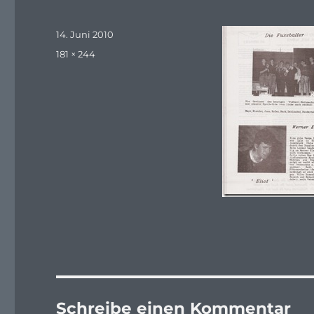
Veröffentlicht
14. Juni 2010
am
Originalgröße
181 × 244
Schreibe einen Kommentar