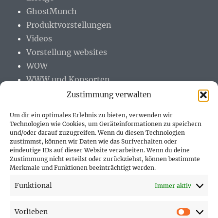
GhostMunch
Produktvorstellungen
Videos
Vorstellung websites
WOW
WWW und Konsorten
Zustimmung verwalten
Um dir ein optimales Erlebnis zu bieten, verwenden wir
Technologien wie Cookies, um Geräteinformationen zu speichern
und/oder darauf zuzugreifen. Wenn du diesen Technologien
PARTNER (LINKS)
zustimmst, können wir Daten wie das Surfverhalten oder
eindeutige IDs auf dieser Website verarbeiten. Wenn du deine
Hofer Technik GmbH
Zustimmung nicht erteilst oder zurückziehst, können bestimmte
Merkmale und Funktionen beeinträchtigt werden.
Hofer Techniks Shop
Funktional
Immer aktiv
Sonne und Erde
Vorlieben