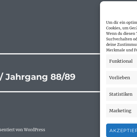
Um dir ein optim
Cookies, um Ger
Wenn du diesen 
Surfverhalten od
deine Zustimmun
Merkmale und Fu
Funktional
/ Jahrgang 88/89
Vorlieben
Statistiken
Marketing
äsentiert von WordPress
AKZEPTIE