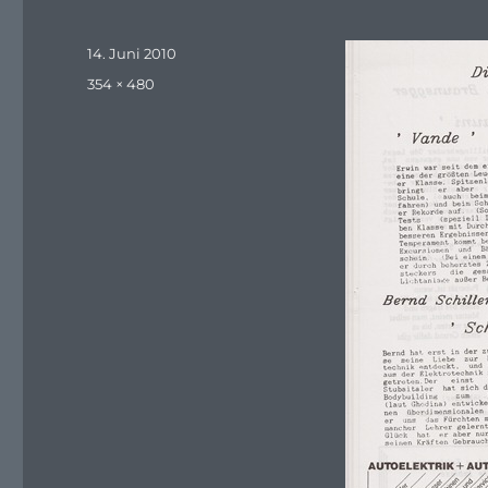
Veröffentlicht
14. Juni 2010
am
Originalgröße
354 × 480