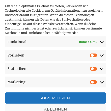
Um dir ein optimales Erlebnis zu bieten, verwenden wir
Technologien wie Cookies, um Geräteinformationen zu speichern
und/oder darauf zuzugreifen. Wenn du diesen Technologien
PARTNER (LINKS)
zustimmst, können wir Daten wie das Surfverhalten oder
eindeutige IDs auf dieser Website verarbeiten. Wenn du deine
Hofer Technik GmbH
Zustimmung nicht erteilst oder zurückziehst, können bestimmte
Merkmale und Funktionen beeinträchtigt werden.
Hofer Techniks Shop
Funktional
Immer aktiv
Sonne und Erde
Vorlieben
Vorlie
Statistiken
SEITEN
Statist
Marketing
Affiliate Disclosure
Market
Cookie-Richtlinie (EU)
Datenschutzerklärung
AKZEPTIEREN
Impressum
ABLEHNEN