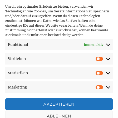
Um dir ein optimales Erlebnis zu bieten, verwenden wir
Technologien wie Cookies, um Geräteinformationen zu speichern
und/oder darauf zuzugreifen. Wenn du diesen Technologien
PARTNER (LINKS)
zustimmst, können wir Daten wie das Surfverhalten oder
eindeutige IDs auf dieser Website verarbeiten. Wenn du deine
Hofer Technik GmbH
Zustimmung nicht erteilst oder zurückziehst, können bestimmte
Merkmale und Funktionen beeinträchtigt werden.
Hofer Techniks Shop
Funktional
Immer aktiv
Sonne und Erde
Vorlieben
Vorlie
Statistiken
SEITEN
Statist
Marketing
Affiliate Disclosure
Market
Cookie-Richtlinie (EU)
Datenschutzerklärung
AKZEPTIEREN
Impressum
ABLEHNEN