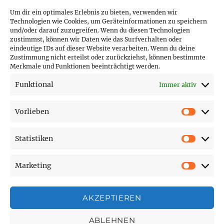
Um dir ein optimales Erlebnis zu bieten, verwenden wir
Technologien wie Cookies, um Geräteinformationen zu speichern
und/oder darauf zuzugreifen. Wenn du diesen Technologien
PARTNER (LINKS)
zustimmst, können wir Daten wie das Surfverhalten oder
eindeutige IDs auf dieser Website verarbeiten. Wenn du deine
Hofer Technik GmbH
Zustimmung nicht erteilst oder zurückziehst, können bestimmte
Merkmale und Funktionen beeinträchtigt werden.
Hofer Techniks Shop
Funktional
Immer aktiv
Sonne und Erde
Vorlieben
Vorlie
Statistiken
SEITEN
Statist
Marketing
Affiliate Disclosure
Market
Cookie-Richtlinie (EU)
Datenschutzerklärung
AKZEPTIEREN
Impressum
ABLEHNEN