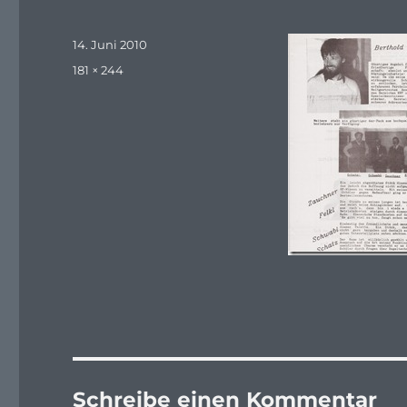
Veröffentlicht
14. Juni 2010
am
Originalgröße
181 × 244
Schreibe einen Kommentar