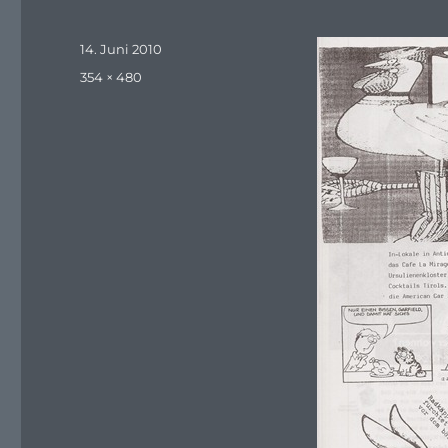
Veröffentlicht
14. Juni 2010
am
Originalgröße
354 × 480