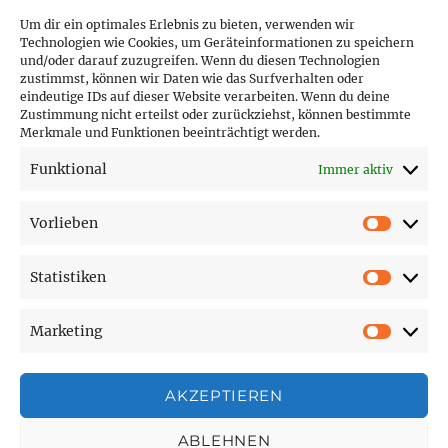
Um dir ein optimales Erlebnis zu bieten, verwenden wir
Technologien wie Cookies, um Geräteinformationen zu speichern
und/oder darauf zuzugreifen. Wenn du diesen Technologien
PARTNER (LINKS)
zustimmst, können wir Daten wie das Surfverhalten oder
eindeutige IDs auf dieser Website verarbeiten. Wenn du deine
Hofer Technik GmbH
Zustimmung nicht erteilst oder zurückziehst, können bestimmte
Merkmale und Funktionen beeinträchtigt werden.
Hofer Techniks Shop
Funktional
Immer aktiv
Sonne und Erde
Vorlieben
Vorlie
Statistiken
SEITEN
Statist
Marketing
Affiliate Disclosure
Market
Cookie-Richtlinie (EU)
Datenschutzerklärung
AKZEPTIEREN
Impressum
ABLEHNEN