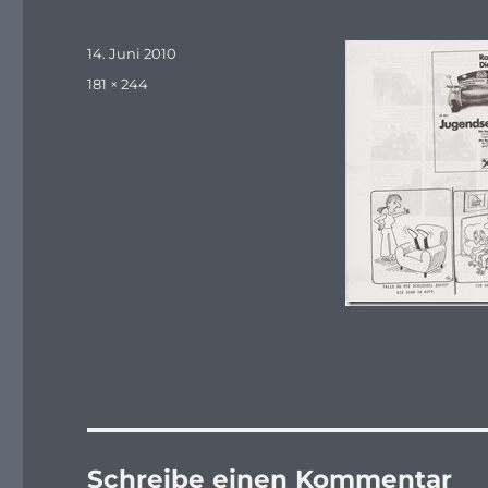
Veröffentlicht
14. Juni 2010
am
Originalgröße
181 × 244
Schreibe einen Kommentar