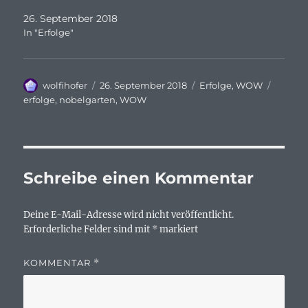
26. September 2018
In "Erfolge"
Autor
Veröffentlicht
Kategorien
Schlag
wolfihofer
26. September 2018
Erfolge
,
WOW
am
erfolge
,
nobelgarten
,
WOW
Schreibe einen Kommentar
Deine E-Mail-Adresse wird nicht veröffentlicht.
Erforderliche Felder sind mit
*
markiert
KOMMENTAR
*