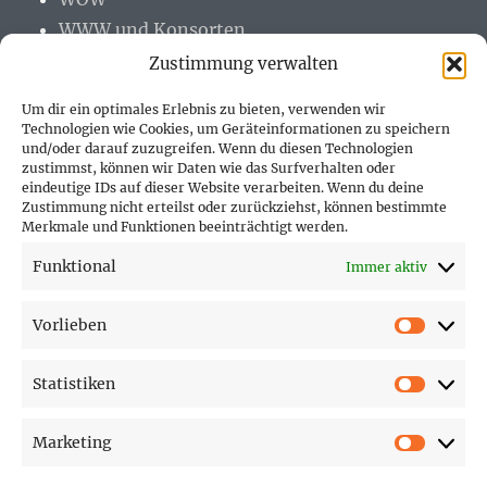
WWW und Konsorten
Zustimmung verwalten
Um dir ein optimales Erlebnis zu bieten, verwenden wir
Technologien wie Cookies, um Geräteinformationen zu speichern
und/oder darauf zuzugreifen. Wenn du diesen Technologien
PARTNER (LINKS)
zustimmst, können wir Daten wie das Surfverhalten oder
eindeutige IDs auf dieser Website verarbeiten. Wenn du deine
Hofer Technik GmbH
Zustimmung nicht erteilst oder zurückziehst, können bestimmte
Merkmale und Funktionen beeinträchtigt werden.
Hofer Techniks Shop
Funktional
Immer aktiv
Sonne und Erde
Vorlieben
Vorlie
Statistiken
SEITEN
Statist
Marketing
Affiliate Disclosure
Market
Cookie-Richtlinie (EU)