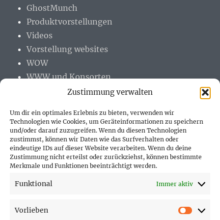
GhostMunch
Produktvorstellungen
Videos
Vorstellung websites
WOW
WWW und Konsorten
Zustimmung verwalten
Um dir ein optimales Erlebnis zu bieten, verwenden wir
Technologien wie Cookies, um Geräteinformationen zu speichern
und/oder darauf zuzugreifen. Wenn du diesen Technologien
PARTNER (LINKS)
zustimmst, können wir Daten wie das Surfverhalten oder
eindeutige IDs auf dieser Website verarbeiten. Wenn du deine
Hofer Technik GmbH
Zustimmung nicht erteilst oder zurückziehst, können bestimmte
Merkmale und Funktionen beeinträchtigt werden.
Hofer Techniks Shop
Funktional
Immer aktiv
Sonne und Erde
Vorlieben
Vorlie