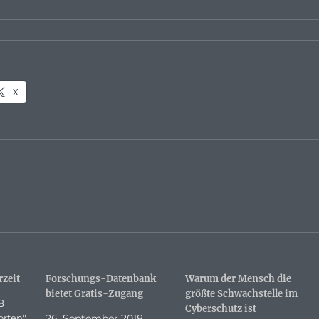
X
rzeit
Forschungs-Datenbank
Warum der Mensch die
bietet Gratis-Zugang
größte Schwachstelle im
8
Cyberschutz ist
rten"
26. September 2018