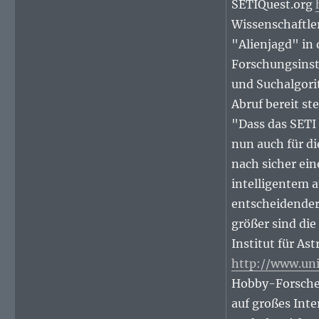
SETIQuest.org
Wissenschaftle
"Alienjagd" in 
Forschungsinst
und Suchalgorit
Abruf bereit st
"Dass das SETI
nun auch für di
nach sicher ein
intelligentem 
entscheidender 
größer sind die
Institut für As
http://www.uni
Hobby-Forscher
auf großes Inte