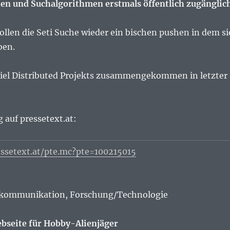
n und Suchalgorithmen erstmals öffentlich zugänglic
llen die Seti Suche wieder ein bischen pushen in dem si
ben.
viel Distributed Projekts zusammengekommen in letzter
 auf pressetext.at:
ssetext.at/pte.mc?pte=100215015
kommunikation, Forschung/Technologie
ebseite für Hobby-Alienjäger