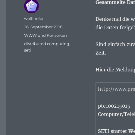
Gesammelte Date
Autor
wolfihofer
Denke mal die wo
Veröffentlicht
26. September 2018
die Daten freige
am
Kategorien
WWW und Konsorten
Schlagwörter
distributed computing
,
Sind einfach zu
seti
Zeit.
Hier die Meldung
http://www.pre
pte100215015
Computer/Tele
SETI startet W