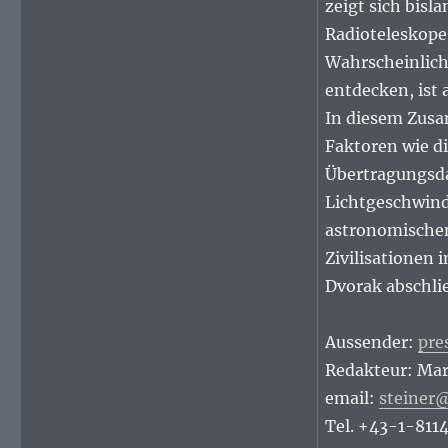
zeigt sich bisl
Radioteleskope 
Wahrscheinlichk
entdecken, ist 
In diesem Zus
Faktoren wie di
Übertragungsda
Lichtgeschwind
astronomischen
Zivilisationen 
Dvorak abschli
Aussender:
pre
Redakteur: Mar
email:
steiner
Tel. +43-1-811