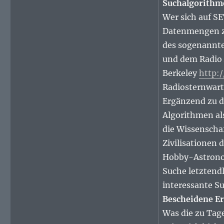
Suchalgorithm
Wer sich auf SE
Datenmengen zu
des sogenannte
und dem Radio A
Berkeley
http:/
Radiosternwart
Ergänzend zu d
Algorithmen al
die Wissenschaf
Zivilisationen 
Hobby-Astronom
Suche letztendl
interessante S
Bescheidene Er
Was die zu Tage