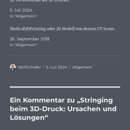
3D VR Konstrukt auf 3D Drucker
5. Juli 2024
In "Allgemein"
Medical3DPrinting oder 3D Modell von deinen CT Scans
26. September 2018
In "Allgemein"
Autor
Veröffentlicht
Kategorien
Wolfiiiihofer
5. Juli 2024
Allgemein
am
Ein Kommentar zu „Stringing
beim 3D-Druck: Ursachen und
Lösungen“