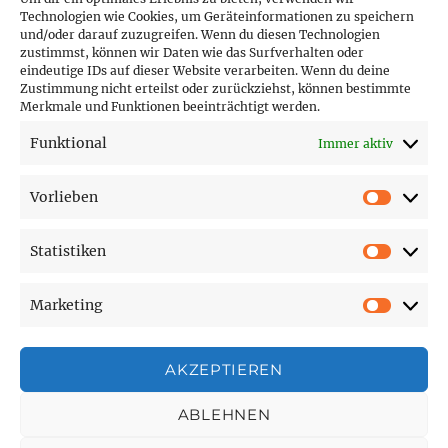
Technologien wie Cookies, um Geräteinformationen zu speichern
und/oder darauf zuzugreifen. Wenn du diesen Technologien
PARTNER (LINKS)
zustimmst, können wir Daten wie das Surfverhalten oder
eindeutige IDs auf dieser Website verarbeiten. Wenn du deine
Hofer Technik GmbH
Zustimmung nicht erteilst oder zurückziehst, können bestimmte
Merkmale und Funktionen beeinträchtigt werden.
Hofer Techniks Shop
Funktional
Immer aktiv
Sonne und Erde
Vorlieben
Vorlie
Statistiken
SEITEN
Statist
Marketing
Affiliate Disclosure
Market
Cookie-Richtlinie (EU)
Datenschutzerklärung
AKZEPTIEREN
Impressum
ABLEHNEN