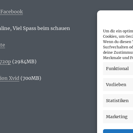
 Facebook
line, Viel Spass beim schauen
Um dir ein optim
Cookies, um Ger
Wenn du diesen 
ite
Surfverhalten od
deine Zustimmun
Merkmale und Fu
 720p
(2984MB)
Funktional
ion Xvid
(700MB)
Vorlieben
Statistiken
Marketing