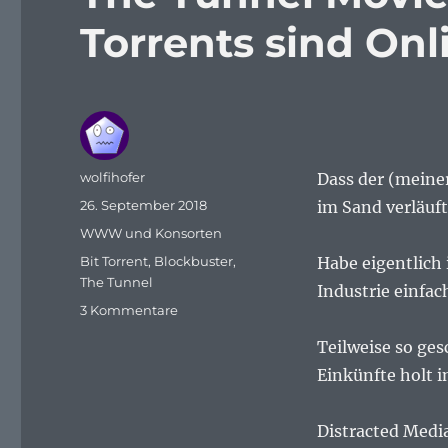
Torrents sind Onl
Autor
wolfihofer
Dass der (meine
Veröffentlicht
26. September 2018
im Sand verläuf
am
Kategorien
WWW und Konsorten
Schlagwörter
Bit Torrent
,
Blockbuster
,
Habe eigentlich
The Tunnel
Industrie einfa
zu
3 Kommentare
The
Teilweise so ge
Tunnel
Movie
Einkünfte holt 
kostenlos
im
Distracted Medi
Netz