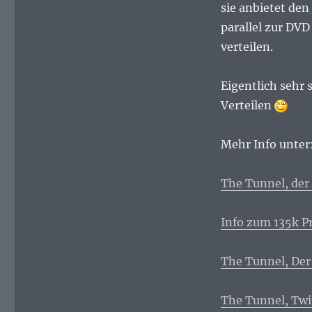
/
sie anbietet den
Torrents
parallel zur DV
sind
verteilen.
Online
Eigentlich sehr 
Verteilen
Mehr Info unter
The Tunnel, der
Info zum 135k P
The Tunnel, Der
The Tunnel, Twi