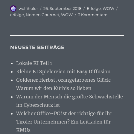
Autor
Veröffentlicht
Kategorien
Schlag
wolfihofer
26. September 2018
Erfolge
,
WOW
am
zu
erfolge
,
Norden Gourmet
,
WOW
3 Kommentare
WOW
Erfolge
/
Der
Nordend-
NEUESTE BEITRÄGE
Gourmet
Lokale KI Teil 1
Kleine KI Spielereien mit Easy Diffusion
Goldener Herbst, orangefarbenes Glück:
Warum wir den Kürbis so lieben
Warum der Mensch die größte Schwachstelle
im Cyberschutz ist
Welcher Office-PC ist der richtige für Ihr
Tiroler Unternehmen? Ein Leitfaden für
KMUs