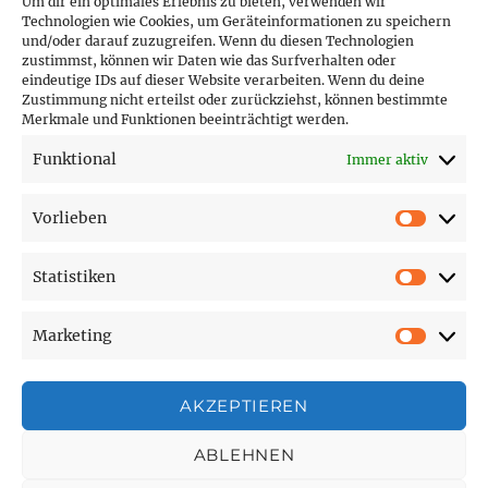
Um dir ein optimales Erlebnis zu bieten, verwenden wir
Technologien wie Cookies, um Geräteinformationen zu speichern
und/oder darauf zuzugreifen. Wenn du diesen Technologien
PARTNER (LINKS)
zustimmst, können wir Daten wie das Surfverhalten oder
eindeutige IDs auf dieser Website verarbeiten. Wenn du deine
Hofer Technik GmbH
Zustimmung nicht erteilst oder zurückziehst, können bestimmte
Merkmale und Funktionen beeinträchtigt werden.
Hofer Techniks Shop
Funktional
Immer aktiv
Sonne und Erde
Vorlieben
Vorlie
Statistiken
SEITEN
Statist
Marketing
Affiliate Disclosure
Market
Cookie-Richtlinie (EU)
Datenschutzerklärung
AKZEPTIEREN
Impressum
ABLEHNEN