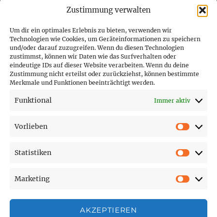
Zustimmung verwalten
Um dir ein optimales Erlebnis zu bieten, verwenden wir
Technologien wie Cookies, um Geräteinformationen zu speichern
und/oder darauf zuzugreifen. Wenn du diesen Technologien
PARTNER (LINKS)
zustimmst, können wir Daten wie das Surfverhalten oder
eindeutige IDs auf dieser Website verarbeiten. Wenn du deine
Hofer Technik GmbH
Zustimmung nicht erteilst oder zurückziehst, können bestimmte
Merkmale und Funktionen beeinträchtigt werden.
Hofer Techniks Shop
Funktional
Immer aktiv
Sonne und Erde
Vorlieben
Vorlie
Statistiken
SEITEN
Statist
Marketing
Affiliate Disclosure
Market
Cookie-Richtlinie (EU)
Datenschutzerklärung
AKZEPTIEREN