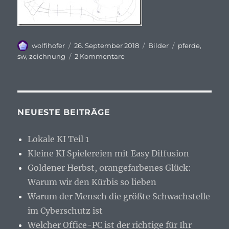
Autor
Veröffentlicht
Kategorien
Schlagwörter
wolfihofer
26. September 2018
Bilder
pferde
,
am
zu
sw
,
zeichnung
2 Kommentare
SW
Zeichnung
Pferde
NEUESTE BEITRÄGE
Lokale KI Teil 1
Kleine KI Spielereien mit Easy Diffusion
Goldener Herbst, orangefarbenes Glück:
Warum wir den Kürbis so lieben
Warum der Mensch die größte Schwachstelle
im Cyberschutz ist
Welcher Office-PC ist der richtige für Ihr