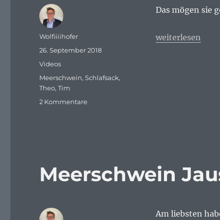
Das mögen sie g
Autor
„Meerschwein i
Wolfiiiihofer
weiterlesen
Veröffentlicht
26. September 2018
am
Kategorien
Videos
Schlagwörter
Meerschwein
,
Schlafsack
,
Theo
,
Tim
zu
2 Kommentare
Meerschwein
im
Schlafsack
Meerschwein Jau
Am liebsten hab