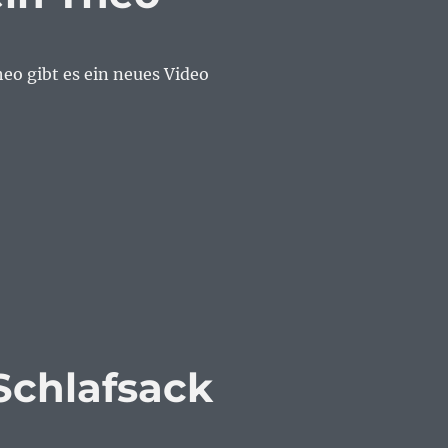
eo gibt es ein neues Video
wein Theo“
Schlafsack