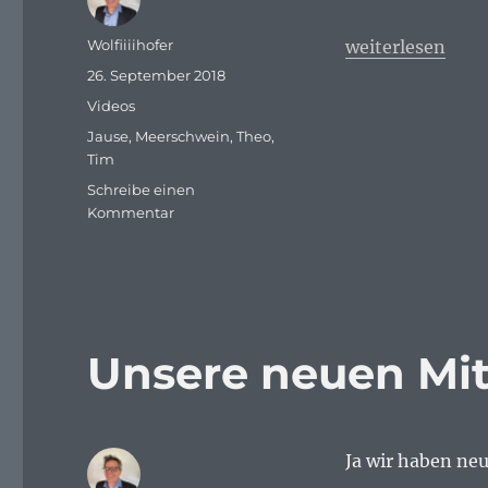
Autor
„Meerschwein J
Wolfiiiihofer
weiterlesen
Veröffentlicht
26. September 2018
am
Kategorien
Videos
Schlagwörter
Jause
,
Meerschwein
,
Theo
,
Tim
Schreibe einen
zu
Kommentar
Meerschwein
Jause
Unsere neuen Mi
Ja wir haben ne