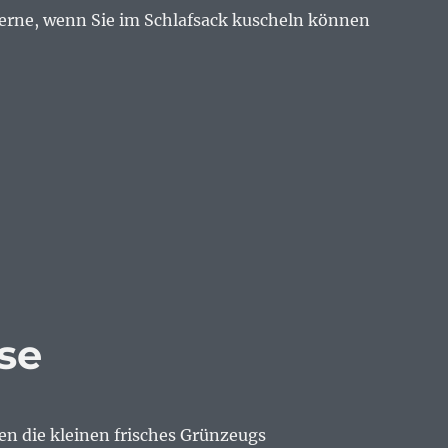
erne, wenn Sie im Schlafsack kuscheln können
m Schlafsack“
se
en die kleinen frisches Grünzeugs