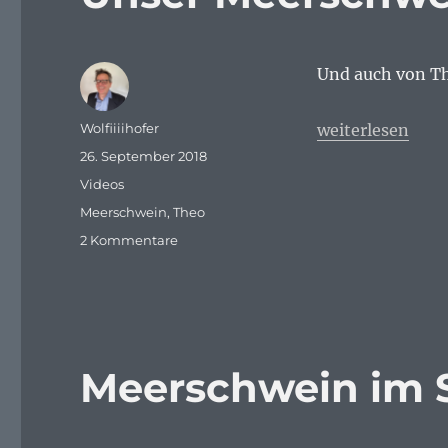
Und auch von Th
Autor
„Unser Meersch
Wolfiiiihofer
weiterlesen
Veröffentlicht
26. September 2018
am
Kategorien
Videos
Schlagwörter
Meerschwein
,
Theo
zu
2 Kommentare
Unser
Meerschwein
Theo
Meerschwein im 