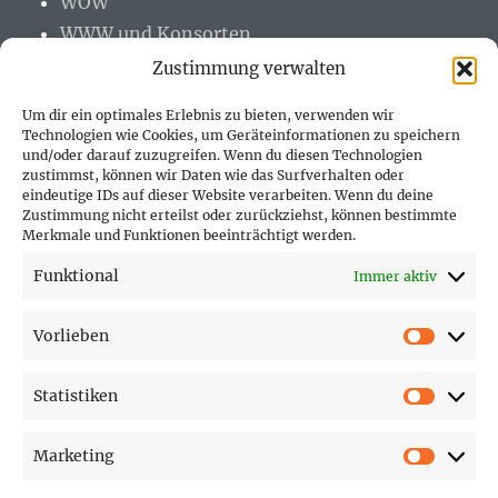
WOW
WWW und Konsorten
Zustimmung verwalten
Um dir ein optimales Erlebnis zu bieten, verwenden wir
Technologien wie Cookies, um Geräteinformationen zu speichern
und/oder darauf zuzugreifen. Wenn du diesen Technologien
PARTNER (LINKS)
zustimmst, können wir Daten wie das Surfverhalten oder
eindeutige IDs auf dieser Website verarbeiten. Wenn du deine
Hofer Technik GmbH
Zustimmung nicht erteilst oder zurückziehst, können bestimmte
Merkmale und Funktionen beeinträchtigt werden.
Hofer Techniks Shop
Funktional
Immer aktiv
Sonne und Erde
Vorlieben
Vorlie
Statistiken
SEITEN
Statist
Marketing
Affiliate Disclosure
Market
Cookie-Richtlinie (EU)