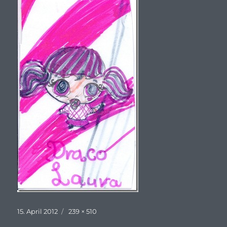
Veröffentlicht
Originalgröße
15. April 2012
239 × 510
am