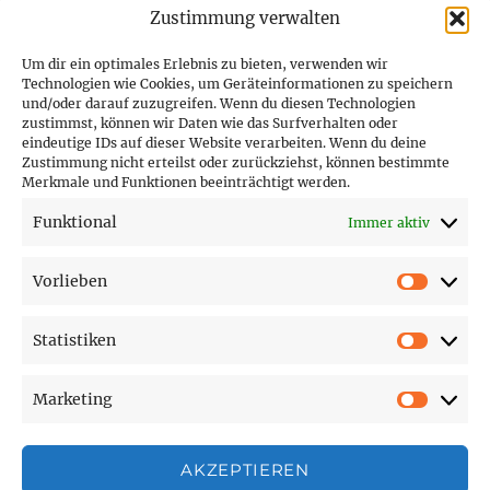
Zustimmung verwalten
Um dir ein optimales Erlebnis zu bieten, verwenden wir
Technologien wie Cookies, um Geräteinformationen zu speichern
und/oder darauf zuzugreifen. Wenn du diesen Technologien
PARTNER (LINKS)
zustimmst, können wir Daten wie das Surfverhalten oder
eindeutige IDs auf dieser Website verarbeiten. Wenn du deine
Hofer Technik GmbH
Zustimmung nicht erteilst oder zurückziehst, können bestimmte
Merkmale und Funktionen beeinträchtigt werden.
Hofer Techniks Shop
Funktional
Immer aktiv
Sonne und Erde
Vorlieben
Vorlie
Statistiken
SEITEN
Statist
Marketing
Affiliate Disclosure
Market
Cookie-Richtlinie (EU)
Datenschutzerklärung
AKZEPTIEREN