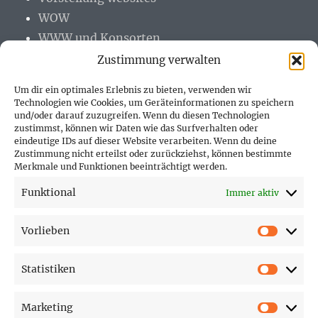
WOW
WWW und Konsorten
Zustimmung verwalten
Um dir ein optimales Erlebnis zu bieten, verwenden wir
Technologien wie Cookies, um Geräteinformationen zu speichern
und/oder darauf zuzugreifen. Wenn du diesen Technologien
PARTNER (LINKS)
zustimmst, können wir Daten wie das Surfverhalten oder
eindeutige IDs auf dieser Website verarbeiten. Wenn du deine
Hofer Technik GmbH
Zustimmung nicht erteilst oder zurückziehst, können bestimmte
Merkmale und Funktionen beeinträchtigt werden.
Hofer Techniks Shop
Funktional
Immer aktiv
Sonne und Erde
Vorlieben
Vorlie
Statistiken
SEITEN
Statist
Marketing
Affiliate Disclosure
Market