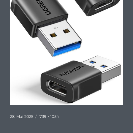
Veröffentlicht
Originalgröße
28. Mai 2025
739 × 1054
am