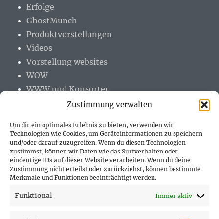
Erfolge
GhostMunch
Produktvorstellungen
Videos
Vorstellung websites
WOW
WWW und Konsorten
Zustimmung verwalten
Um dir ein optimales Erlebnis zu bieten, verwenden wir
Technologien wie Cookies, um Geräteinformationen zu speichern
und/oder darauf zuzugreifen. Wenn du diesen Technologien
PARTNER (LINKS)
zustimmst, können wir Daten wie das Surfverhalten oder
eindeutige IDs auf dieser Website verarbeiten. Wenn du deine
Hofer Technik GmbH
Zustimmung nicht erteilst oder zurückziehst, können bestimmte
Merkmale und Funktionen beeinträchtigt werden.
Hofer Techniks Shop
Funktional
Immer aktiv
Sonne und Erde