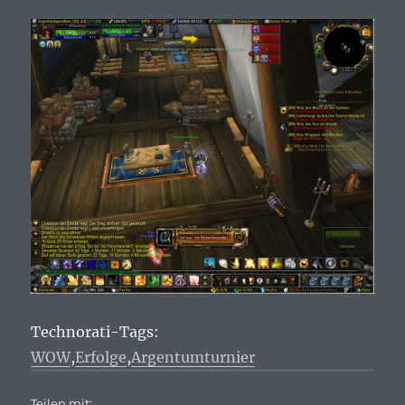
Technorati-Tags:
WOW
,
Erfolge
,
Argentumturnier
Teilen mit: