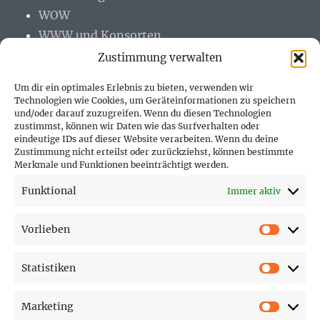
WOW
WWW und Konsorten
Zustimmung verwalten
Um dir ein optimales Erlebnis zu bieten, verwenden wir
Technologien wie Cookies, um Geräteinformationen zu speichern
und/oder darauf zuzugreifen. Wenn du diesen Technologien
PARTNER (LINKS)
zustimmst, können wir Daten wie das Surfverhalten oder
eindeutige IDs auf dieser Website verarbeiten. Wenn du deine
Hofer Technik GmbH
Zustimmung nicht erteilst oder zurückziehst, können bestimmte
Merkmale und Funktionen beeinträchtigt werden.
Hofer Techniks Shop
Funktional
Immer aktiv
Sonne und Erde
Vorlieben
Vorlie
Statistiken
SEITEN
Statist
Marketing
Affiliate Disclosure
Market