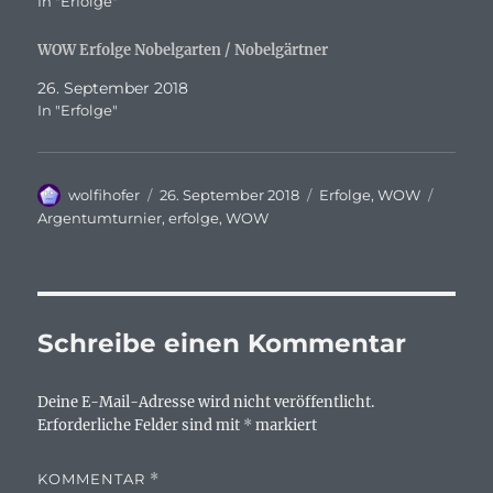
In "Erfolge"
WOW Erfolge Nobelgarten / Nobelgärtner
26. September 2018
In "Erfolge"
Autor
Veröffentlicht
Kategorien
Schlag
wolfihofer
26. September 2018
Erfolge
,
WOW
am
Argentumturnier
,
erfolge
,
WOW
Schreibe einen Kommentar
Deine E-Mail-Adresse wird nicht veröffentlicht.
Erforderliche Felder sind mit
*
markiert
KOMMENTAR
*