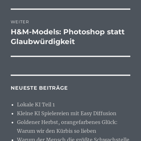
Beitrag:
WEITER
H&M-Models: Photoshop statt
Nächster
Beitrag:
Glaubwürdigkeit
NEUESTE BEITRÄGE
Lokale KI Teil 1
Kleine KI Spielereien mit Easy Diffusion
Goldener Herbst, orangefarbenes Glück:
Warum wir den Kürbis so lieben
Warum der Mensch die größte Schwachstelle