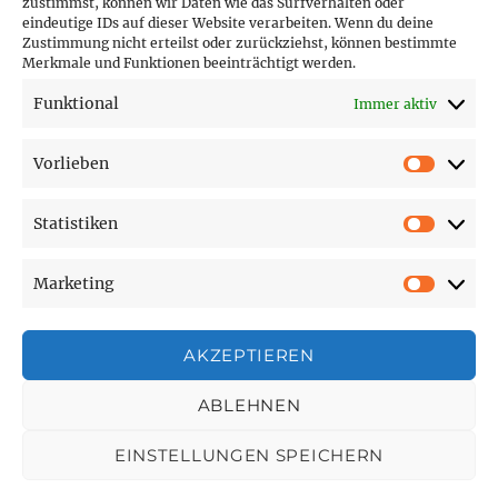
zustimmst, können wir Daten wie das Surfverhalten oder
eindeutige IDs auf dieser Website verarbeiten. Wenn du deine
Hofer Technik GmbH
Zustimmung nicht erteilst oder zurückziehst, können bestimmte
Merkmale und Funktionen beeinträchtigt werden.
Hofer Techniks Shop
Funktional
Immer aktiv
Sonne und Erde
Vorlieben
Vorlie
Statistiken
SEITEN
Statist
Marketing
Affiliate Disclosure
Market
Cookie-Richtlinie (EU)
Datenschutzerklärung
AKZEPTIEREN
Impressum
ABLEHNEN
EINSTELLUNGEN SPEICHERN
Wolfis Technik Blog
Datenschutzerklärung
Stolz
präsentiert von WordPress