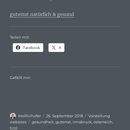
guterrat natürlich & gesund
Teilen mit:
Facebook
X
Gefällt mir:
Autor
Veröffentlicht
Kategorien
Wolfiiiihofer
26. September 2018
Vorstellung
am
Schlagwörter
websites
gesundheit
,
guterrat
,
innsbruck
,
österreich
,
tirol