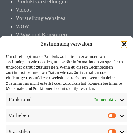
Produktvorstellungen
Videos
Vorstellung websites
WOW
WWW und Konsorten
Zustimmung verwalten
Um dir ein optimales Erlebnis zu bieten, verwenden wir
Technologien wie Cookies, um Geräteinformationen zu speichern
und/oder darauf zuzugreifen. Wenn du diesen Technologien
PARTNER (LINKS)
zustimmst, können wir Daten wie das Surfverhalten oder
eindeutige IDs auf dieser Website verarbeiten. Wenn du deine
Hofer Technik GmbH
Zustimmung nicht erteilst oder zurückziehst, können bestimmte
Merkmale und Funktionen beeinträchtigt werden.
Hofer Techniks Shop
Funktional
Immer aktiv
Sonne und Erde
Vorlieben
Vorlie
Statistiken