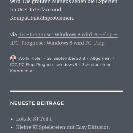
wird. Die größten Mankos sehen die Experten
im User Interface und
Kompatibilitätsproblemen.
via
IDC-Prognose: Windows 8 wird PC-Flop –
IDC-Prognose: Windows 8 wird PC-Flop
.
Autor
Veröffentlicht
Kategorien
Schlagw
Wolfiiiihofer
26. September 2018
Allgemein
am
IDC
,
PC-Flop
,
Prognose
,
windows 8
Schreibe einen
zu
Kommentar
IDC-
Prognose:
Windows
8
wird
NEUESTE BEITRÄGE
PC-
Flop
Lokale KI Teil 1
Kleine KI Spielereien mit Easy Diffusion