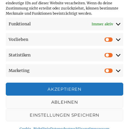
eindeutige IDs auf dieser Website verarbeiten. Wenn du deine
Hofer Technik GmbH
Zustimmung nicht erteilst oder zurückziehst, können bestimmte
Merkmale und Funktionen beeinträchtigt werden.
Hofer Techniks Shop
Funktional
Immer aktiv
Sonne und Erde
Vorlieben
Vorlie
Statistiken
SEITEN
Statist
Marketing
Affiliate Disclosure
Market
Cookie-Richtlinie (EU)
Datenschutzerklärung
AKZEPTIEREN
Impressum
ABLEHNEN
EINSTELLUNGEN SPEICHERN
Wolfis Technik Blog
Datenschutzerklärung
Stolz
präsentiert von WordPress
Cookie-Richtlinie
Datenschutzerklärung
Impressum