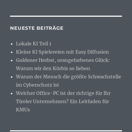
PC
Umrüsten
auf
Ultra
5
NEUESTE BEITRÄGE
oder
Ultra
Lokale KI Teil 1
7?
Kleine KI Spielereien mit Easy Diffusion
Goldener Herbst, orangefarbenes Glück:
Warum wir den Kürbis so lieben
Warum der Mensch die größte Schwachstelle
im Cyberschutz ist
Welcher Office-PC ist der richtige für Ihr
Tiroler Unternehmen? Ein Leitfaden für
KMUs