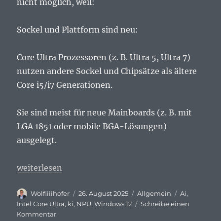
nicht möglich, weil:
Sockel und Plattform sind neu:
Core Ultra Prozessoren (z. B. Ultra 5, Ultra 7)
nutzen andere Sockel und Chipsätze als ältere
Core i5/i7 Generationen.
Sie sind meist für neue Mainboards (z. B. mit
LGA 1851 oder mobile BGA-Lösungen)
ausgelegt.
„PC Umrüsten auf Ultra 5 oder Ultra 7?“
weiterlesen
Autor
Veröffentlicht
Kategorien
Schlagwörte
Wolfiiiihofer
26. August 2025
Allgemein
Ai
,
am
Intel Core Ultra
,
ki
,
NPU
,
Windows 12
Schreibe einen
zu
Kommentar