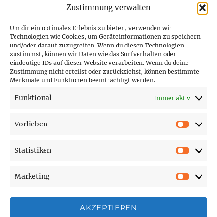
Zustimmung verwalten
Um dir ein optimales Erlebnis zu bieten, verwenden wir
Technologien wie Cookies, um Geräteinformationen zu speichern
und/oder darauf zuzugreifen. Wenn du diesen Technologien
PARTNER (LINKS)
zustimmst, können wir Daten wie das Surfverhalten oder
eindeutige IDs auf dieser Website verarbeiten. Wenn du deine
Hofer Technik GmbH
Zustimmung nicht erteilst oder zurückziehst, können bestimmte
Merkmale und Funktionen beeinträchtigt werden.
Hofer Techniks Shop
Funktional
Immer aktiv
Sonne und Erde
Vorlieben
Vorlie
Statistiken
SEITEN
Statist
Marketing
Affiliate Disclosure
Market
Cookie-Richtlinie (EU)
Datenschutzerklärung
AKZEPTIEREN