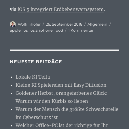
via
iOS 5 integriert Erdbebenwarnsystem
.
Autor
Veröffentlicht
Kategorien
Schlagw
Wolfiiiihofer
26. September 2018
Allgemein
am
zu
apple
,
ios
,
ios 5
,
iphone
,
ipod
1 Kommentar
iOS
5
integriert
Erdbebenwarnsys
NEUESTE BEITRÄGE
Lokale KI Teil 1
Kleine KI Spielereien mit Easy Diffusion
Goldener Herbst, orangefarbenes Glück:
Warum wir den Kürbis so lieben
Warum der Mensch die größte Schwachstelle
im Cyberschutz ist
Welcher Office-PC ist der richtige für Ihr