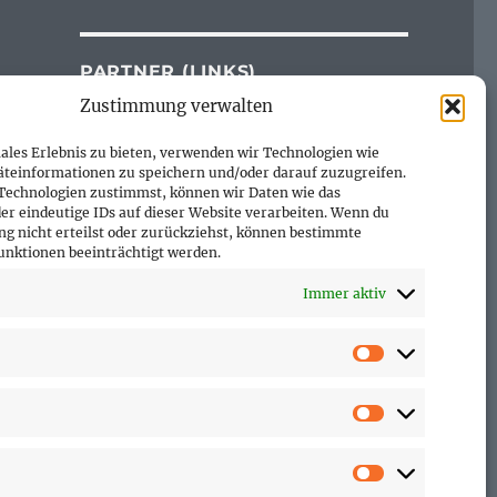
PARTNER (LINKS)
Zustimmung verwalten
Hofer Technik GmbH
Hofer Techniks Shop
ales Erlebnis zu bieten, verwenden wir Technologien wie
Sonne und Erde
äteinformationen zu speichern und/oder darauf zuzugreifen.
Technologien zustimmst, können wir Daten wie das
er eindeutige IDs auf dieser Website verarbeiten. Wenn du
g nicht erteilst oder zurückziehst, können bestimmte
nktionen beeinträchtigt werden.
SEITEN
Immer aktiv
Affiliate Disclosure
Cookie-Richtlinie (EU)
Vorlieben
Datenschutzerklärung
Impressum
Statistiken
Marketing