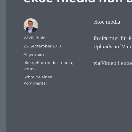
ekoe media
Autor
Wolfiiiihofer
Ihr Partner für 
Veröffentlicht
26. September 2018
Uploads auf Vime
am
Kategorien
Allgemein
Schlagwörter
ekoe
,
ekoe media
,
media
,
via
Vimeo | eko
vimeo
Schreibe einen
zu
Kommentar
ekoe
media
nun
auch
mit
Vimeo
Links