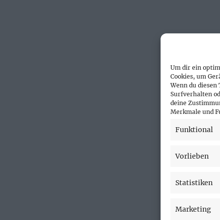
Um dir ein optim
Cookies, um Ger
Wenn du diesen 
Surfverhalten od
deine Zustimmun
Merkmale und Fu
Funktional
Vorlieben
Statistiken
Marketing