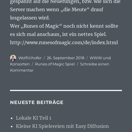
gespannt auf die Neuerungen, bzw. wie sich die
Server machen wenn „die Meute“ drauf
losgelassen wird.
Wer „Runes of Magic“ noch nicht kennt sollte
es sich mal anschaun, ist ein nettes Spiel.
http://www.runesofmagic.com/de/index.html
Autor
Veröffentlicht
Kategorien
Wolfiiiihofer
26. September 2018
WWW und
am
Schlagwörter
Konsorten
Runes of Magic Spiel
Schreibe einen
zu
Kommentar
Runes
of
Magic
ab
Montag
NEUESTE BEITRÄGE
Open
Beta
Lokale KI Teil 1
Kleine KI Spielereien mit Easy Diffusion