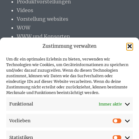
Produktvorstellungen
Videos
Vorstellung websites
WOW
WWW und Konsorten
Zustimmung verwalten
Um dir ein optimales Erlebnis zu bieten, verwenden wir
Technologien wie Cookies, um Geräteinformationen zu speichern
und/oder darauf zuzugreifen. Wenn du diesen Technologien
PARTNER (LINKS)
zustimmst, können wir Daten wie das Surfverhalten oder
eindeutige IDs auf dieser Website verarbeiten. Wenn du deine
Hofer Technik GmbH
Zustimmung nicht erteilst oder zurückziehst, können bestimmte
Merkmale und Funktionen beeinträchtigt werden.
Hofer Techniks Shop
Funktional
Immer aktiv
Sonne und Erde
Vorlieben
Vorlie
Statistiken