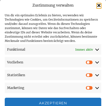
Zustimmung verwalten
Um dir ein optimales Erlebnis zu bieten, verwenden wir
Technologien wie Cookies, um Geräteinformationen zu speichern
und/oder darauf zuzugreifen. Wenn du diesen Technologien
PARTNER (LINKS)
zustimmst, können wir Daten wie das Surfverhalten oder
eindeutige IDs auf dieser Website verarbeiten. Wenn du deine
Hofer Technik GmbH
Zustimmung nicht erteilst oder zurückziehst, können bestimmte
Merkmale und Funktionen beeinträchtigt werden.
Hofer Techniks Shop
Funktional
Immer aktiv
Sonne und Erde
Vorlieben
Vorlie
Statistiken
SEITEN
Statist
Marketing
Affiliate Disclosure
Market
Cookie-Richtlinie (EU)
Datenschutzerklärung
AKZEPTIEREN