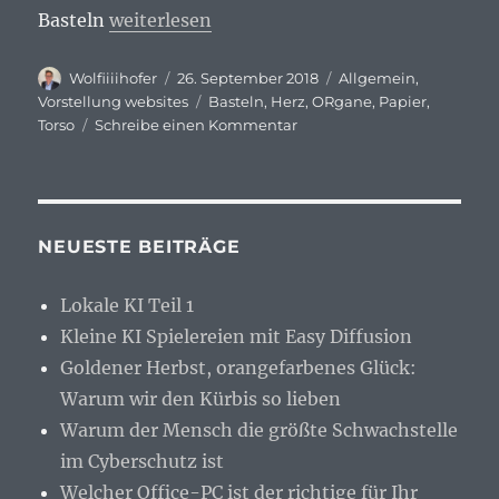
„Horst Kiechle – Amorphous Constructions
Basteln
weiterlesen
Autor
Veröffentlicht
Kategorien
Wolfiiiihofer
26. September 2018
Allgemein
,
am
Schlagwörter
Vorstellung websites
Basteln
,
Herz
,
ORgane
,
Papier
,
zu
Torso
Schreibe einen Kommentar
Horst
Kiechle
–
Amorphous
Constructions
NEUESTE BEITRÄGE
–
Paper
Lokale KI Teil 1
Torso
Kleine KI Spielereien mit Easy Diffusion
Goldener Herbst, orangefarbenes Glück:
Warum wir den Kürbis so lieben
Warum der Mensch die größte Schwachstelle
im Cyberschutz ist
Welcher Office-PC ist der richtige für Ihr