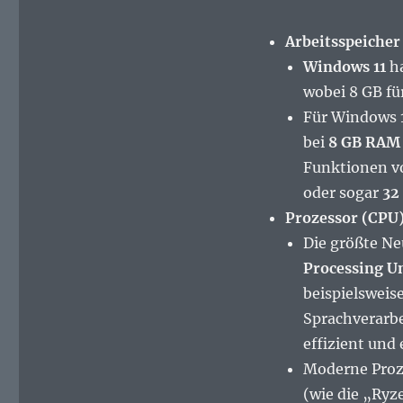
Arbeitsspeicher
Windows 11
ha
wobei 8 GB fü
Für Windows 1
bei
8 GB RAM
Funktionen vo
oder sogar
32
Prozessor (CPU)
Die größte Ne
Processing U
beispielsweis
Sprachverarbe
effizient und
Moderne Proze
(wie die „Ryz