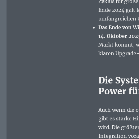
Zyklus für groß
Ende 2024 galt 
umfangreichen U
Das Ende von W
14. Oktober 202
Markt kommt, w
klaren Upgrade-
Die Syst
Power fü
Auch wenn die o
gibt es starke 
wird. Die größt
Integration vor