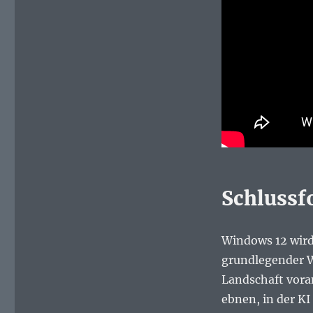
Schlussf
Windows 12 wird
grundlegender W
Landschaft vora
ebnen, in der KI 