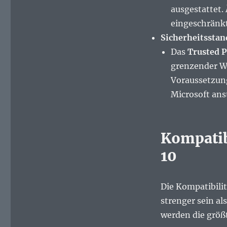
ausgestattet.
eingeschränkt
Sicherheitsstan
Das
Trusted 
grenzender Wa
Voraussetzung
Microsoft ans
Kompatib
10
Die Kompatibili
strenger sein a
werden die größt