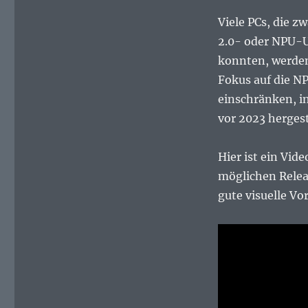
Viele PCs, die 
2.0- oder NPU-U
konnten, werden
Fokus auf die N
einschränken, i
vor 2023 hergest
Hier ist ein Vid
möglichen Rele
gute visuelle Vo