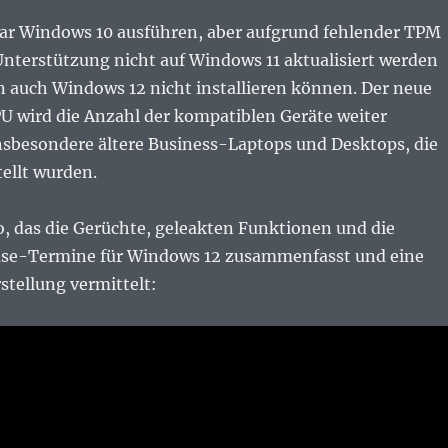
zwar Windows 10 ausführen, aber aufgrund fehlender TPM
nterstützung nicht auf Windows 11 aktualisiert werden
 auch Windows 12 nicht installieren können. Der neue
PU wird die Anzahl der kompatiblen Geräte weiter
nsbesondere ältere Business-Laptops und Desktops, die
ellt wurden.
eo, das die Gerüchte, geleakten Funktionen und die
ase-Termine für Windows 12 zusammenfasst und eine
rstellung vermittelt: