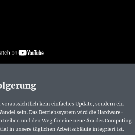
olgerung
 voraussichtlich kein einfaches Update, sondern ein
andel sein. Das Betriebssystem wird die Hardware-
ntreiben und den Weg für eine neue Ära des Computing
tief in unsere täglichen Arbeitsabläufe integriert ist.