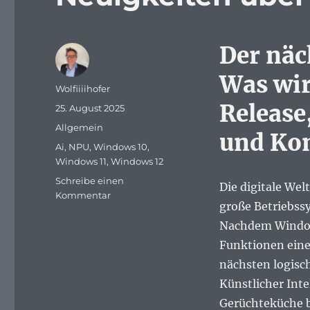
Der näch
Was wir
Autor
Wolfiiiihofer
Release
Veröffentlicht
25. August 2025
am
Kategorien
Allgemein
und Kom
Schlagwörter
Ai
,
NPU
,
Windows 10
,
Windows 11
,
Windows 12
Schreibe einen
Die digitale Wel
zu
Kommentar
große Betriebss
Neuigkeiten
über
Nachdem Windows
Windows
Funktionen eine
12
nächsten logisc
Künstlicher Inte
Gerüchteküche b