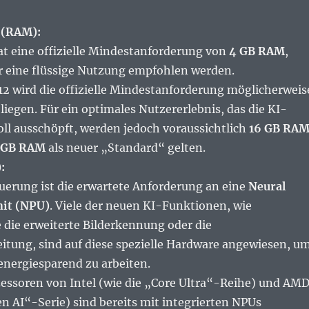
 (RAM):
t eine offizielle Mindestanforderung von
4 GB RAM
,
r eine flüssige Nutzung empfohlen werden.
2 wird die offizielle Mindestanforderung möglicherweis
liegen. Für ein optimales Nutzererlebnis, das die KI-
ll ausschöpft, werden jedoch voraussichtlich
16 GB RA
 GB RAM
als neuer „Standard“ gelten.
:
uerung ist die erwartete Anforderung an eine
Neural
nit (NPU)
. Viele der neuen KI-Funktionen, wie
e die erweiterte Bilderkennung oder die
itung, sind auf diese spezielle Hardware angewiesen, u
 energiesparend zu arbeiten.
ssoren von Intel (wie die „Core Ultra“-Reihe) und AM
en AI“-Serie) sind bereits mit integrierten NPUs