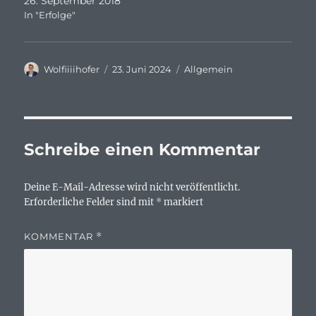
26. September 2018
In "Erfolge"
Autor
Veröffentlicht
Kategorien
Wolfiiiihofer
23. Juni 2024
Allgemein
am
Schreibe einen Kommentar
Deine E-Mail-Adresse wird nicht veröffentlicht.
Erforderliche Felder sind mit
*
markiert
KOMMENTAR
*