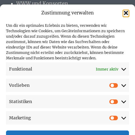
WWW und Konsorten
Zustimmung verwalten
Um dir ein optimales Erlebnis zu bieten, verwenden wir
Technologien wie Cookies, um Geräteinformationen zu speichern
und/oder darauf zuzugreifen. Wenn du diesen Technologien
PARTNER (LINKS)
zustimmst, können wir Daten wie das Surfverhalten oder
eindeutige IDs auf dieser Website verarbeiten. Wenn du deine
Hofer Technik GmbH
Zustimmung nicht erteilst oder zurückziehst, können bestimmte
Merkmale und Funktionen beeinträchtigt werden.
Hofer Techniks Shop
Funktional
Immer aktiv
Sonne und Erde
Vorlieben
Vorlie
Statistiken
SEITEN
Statist
Marketing
Affiliate Disclosure
Market
Cookie-Richtlinie (EU)