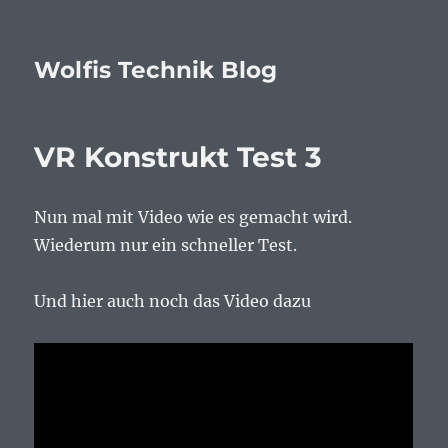
Wolfis Technik Blog
VR Konstrukt Test 3
Nun mal mit Video wie es gemacht wird.
Wiederum nur ein schneller Test.
Und hier auch noch das Video dazu