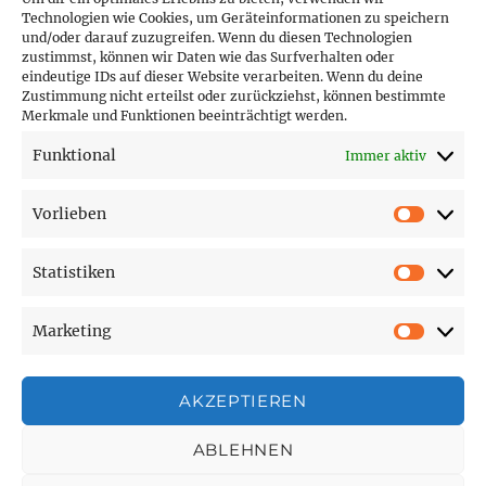
Technologien wie Cookies, um Geräteinformationen zu speichern
und/oder darauf zuzugreifen. Wenn du diesen Technologien
PARTNER (LINKS)
zustimmst, können wir Daten wie das Surfverhalten oder
eindeutige IDs auf dieser Website verarbeiten. Wenn du deine
Hofer Technik GmbH
Zustimmung nicht erteilst oder zurückziehst, können bestimmte
Merkmale und Funktionen beeinträchtigt werden.
Hofer Techniks Shop
Funktional
Immer aktiv
Sonne und Erde
Vorlieben
Vorlie
Statistiken
SEITEN
Statist
Marketing
Affiliate Disclosure
Market
Cookie-Richtlinie (EU)
Datenschutzerklärung
AKZEPTIEREN
Impressum
ABLEHNEN