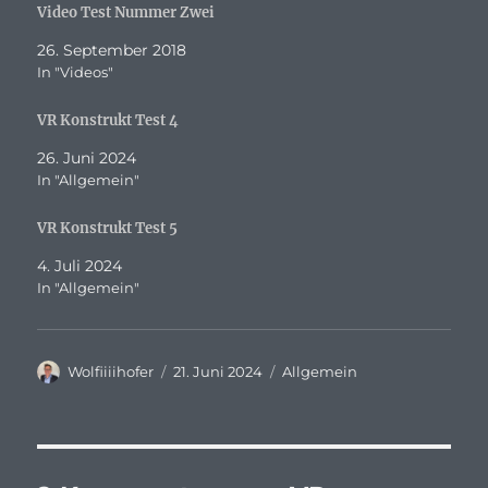
Video Test Nummer Zwei
26. September 2018
In "Videos"
VR Konstrukt Test 4
26. Juni 2024
In "Allgemein"
VR Konstrukt Test 5
4. Juli 2024
In "Allgemein"
Autor
Veröffentlicht
Kategorien
Wolfiiiihofer
21. Juni 2024
Allgemein
am