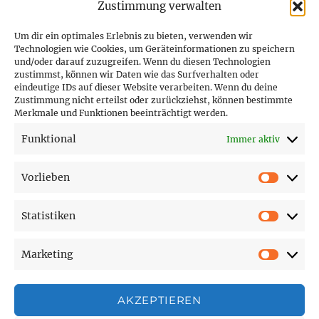
Zustimmung verwalten
Um dir ein optimales Erlebnis zu bieten, verwenden wir
Technologien wie Cookies, um Geräteinformationen zu speichern
und/oder darauf zuzugreifen. Wenn du diesen Technologien
PARTNER (LINKS)
zustimmst, können wir Daten wie das Surfverhalten oder
eindeutige IDs auf dieser Website verarbeiten. Wenn du deine
Hofer Technik GmbH
Zustimmung nicht erteilst oder zurückziehst, können bestimmte
Merkmale und Funktionen beeinträchtigt werden.
Hofer Techniks Shop
Funktional
Immer aktiv
Sonne und Erde
Vorlieben
Vorlie
Statistiken
SEITEN
Statist
Marketing
Affiliate Disclosure
Market
Cookie-Richtlinie (EU)
Datenschutzerklärung
AKZEPTIEREN
Impressum