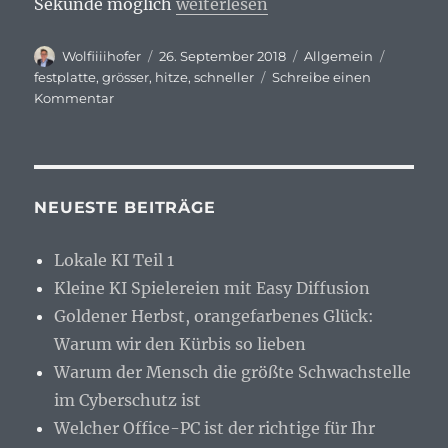
„Hitze macht Festplatten größer 
Sekunde möglich
weiterlesen
Autor
Veröffentlicht
Kategorien
Schlagw
Wolfiiiihofer
26. September 2018
Allgemein
am
festplatte
,
grösser
,
hitze
,
schneller
Schreibe einen
zu
Kommentar
Hitze
macht
Festplatten
größer
und
NEUESTE BEITRÄGE
schneller
Lokale KI Teil 1
Kleine KI Spielereien mit Easy Diffusion
Goldener Herbst, orangefarbenes Glück:
Warum wir den Kürbis so lieben
Warum der Mensch die größte Schwachstelle
im Cyberschutz ist
Welcher Office-PC ist der richtige für Ihr