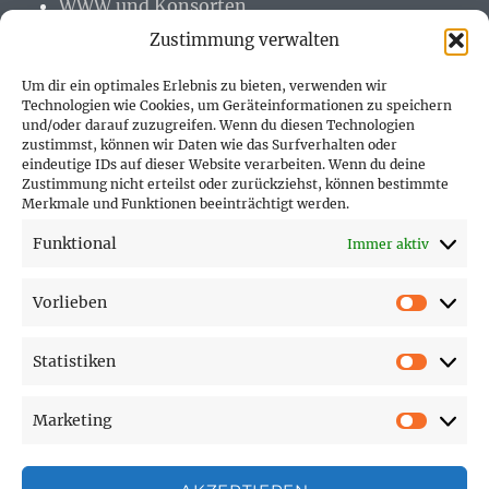
WWW und Konsorten
Zustimmung verwalten
Um dir ein optimales Erlebnis zu bieten, verwenden wir
Technologien wie Cookies, um Geräteinformationen zu speichern
und/oder darauf zuzugreifen. Wenn du diesen Technologien
PARTNER (LINKS)
zustimmst, können wir Daten wie das Surfverhalten oder
eindeutige IDs auf dieser Website verarbeiten. Wenn du deine
Hofer Technik GmbH
Zustimmung nicht erteilst oder zurückziehst, können bestimmte
Merkmale und Funktionen beeinträchtigt werden.
Hofer Techniks Shop
Funktional
Immer aktiv
Sonne und Erde
Vorlieben
Vorlie
Statistiken
SEITEN
Statist
Marketing
Affiliate Disclosure
Market
Cookie-Richtlinie (EU)
Datenschutzerklärung