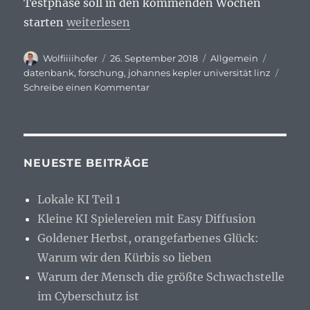
Testphase soll in den kommenden Wochen
„Forschungs-Datenbank bietet Gratis-Zug
starten
weiterlesen
Autor
Veröffentlicht
Kategorien
Schlagw
Wolfiiiihofer
26. September 2018
Allgemein
am
datenbank
,
forschung
,
johannes kepler universität linz
zu
Schreibe einen Kommentar
Forschungs-
Datenbank
bietet
Gratis-
Zugang
NEUESTE BEITRÄGE
Lokale KI Teil 1
Kleine KI Spielereien mit Easy Diffusion
Goldener Herbst, orangefarbenes Glück:
Warum wir den Kürbis so lieben
Warum der Mensch die größte Schwachstelle
im Cyberschutz ist