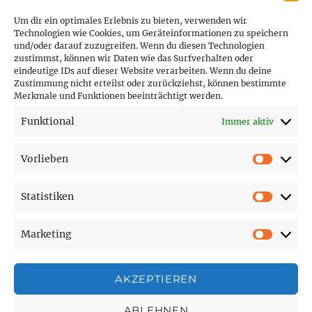
Um dir ein optimales Erlebnis zu bieten, verwenden wir
Technologien wie Cookies, um Geräteinformationen zu speichern
und/oder darauf zuzugreifen. Wenn du diesen Technologien
PARTNER (LINKS)
zustimmst, können wir Daten wie das Surfverhalten oder
eindeutige IDs auf dieser Website verarbeiten. Wenn du deine
Hofer Technik GmbH
Zustimmung nicht erteilst oder zurückziehst, können bestimmte
Merkmale und Funktionen beeinträchtigt werden.
Hofer Techniks Shop
Funktional
Immer aktiv
Sonne und Erde
Vorlieben
Vorlie
Statistiken
SEITEN
Statist
Marketing
Affiliate Disclosure
Market
Cookie-Richtlinie (EU)
Datenschutzerklärung
AKZEPTIEREN
Impressum
ABLEHNEN