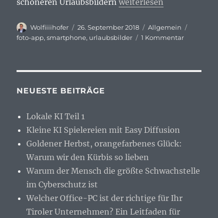
„Foto-App erkennt und l
schöneren Urlaubsbildern
weiterlesen
Autor
Veröffentlicht
Kategorien
Schlagw
Wolfiiiihofer
26. September 2018
Allgemein
am
zu
foto-app
,
smartphone
,
urlaubsbilder
1 Kommentar
Foto-
App
erkennt
und
löscht
NEUESTE BEITRÄGE
störende
Objekte
Lokale KI Teil 1
Kleine KI Spielereien mit Easy Diffusion
Goldener Herbst, orangefarbenes Glück:
Warum wir den Kürbis so lieben
Warum der Mensch die größte Schwachstelle
im Cyberschutz ist
Welcher Office-PC ist der richtige für Ihr
Tiroler Unternehmen? Ein Leitfaden für